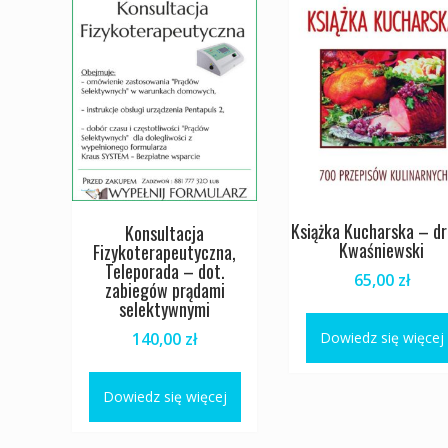
Książka Kucharska – dr
Konsultacja
Kwaśniewski
Fizykoterapeutyczna,
Teleporada – dot.
65,00
zł
zabiegów prądami
selektywnymi
140,00
zł
Dowiedz się więcej
Dowiedz się więcej