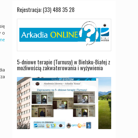
Rejestracja: (33) 488 35 28
się
y o
tne
5-dniowe terapie (Turnusy) w Bielsku-Białej z
możliwością zakwaterowania i wyżywienia
dia
rza