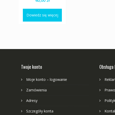
40,00
zł
Dowiedz się więcej
Twoje konto
Obsługa 
Moje konto – logowanie
Rekla
Zamówienia
Prawo
Adresy
Polity
Szczegóły konta
Konta