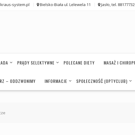
kraus-system.pl
Bielsko-Biała ul. Lelewela 11
Jasło, tel. 8817773
RADA
PRĄDY SELEKTYWNE
POLECANE DIETY
MASAŻ I CHIROP
ARZ – ODDZWONIMY
INFORMACJE
SPOŁECZNOŚĆ (OPTYCLUB)
cze