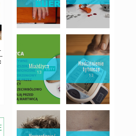
–
 –
c
Nadciśnienie
Miażdżyca
tętnicze
13
13
ktualna
ena
ynosi:
0,00 zł.
Neurastenia/