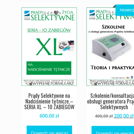
PROMOCJ
Prądy Selektywne na
Szkolenie/konsultacja
Nadciśnienie tętnicze –
obsługi generatora Pr
SERIA XL – 10 ZABIEGÓW
Selektywnych
Pierwot
600,00
zł
200,00
zł
400,00
zł
cena
wynosiła
Dowiedz się więcej
Dowiedz się więcej