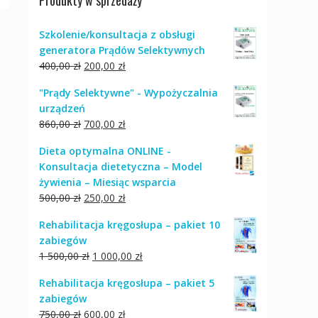
Produkty w sprzedaży
Szkolenie/konsultacja z obsługi
generatora Prądów Selektywnych
Pierwotna
Aktualna
400,00
zł
200,00
zł
cena
cena
"Prądy Selektywne" - Wypożyczalnia
wynosiła:
wynosi:
urządzeń
400,00 zł.
200,00 zł.
Pierwotna
Aktualna
860,00
zł
700,00
zł
cena
cena
Dieta optymalna ONLINE -
wynosiła:
wynosi:
Konsultacja dietetyczna – Model
860,00 zł.
700,00 zł.
żywienia – Miesiąc wsparcia
Pierwotna
Aktualna
500,00
zł
250,00
zł
cena
cena
Rehabilitacja kręgosłupa – pakiet 10
wynosiła:
wynosi:
zabiegów
500,00 zł.
250,00 zł.
Pierwotna
Aktualna
1 500,00
zł
1 000,00
zł
cena
cena
Rehabilitacja kręgosłupa – pakiet 5
wynosiła:
wynosi:
zabiegów
1
1
Pierwotna
Aktualna
750,00
zł
600,00
zł
500,00 zł.
000,00 zł.