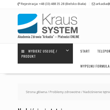
Skip
Rejestracja: +48 (33) 488 35 28 (Bielsko-Biała)
arkadia@
to
content
Akademia Zdrowia "Arkadia" – Płatności ONLINE
WYBIERZ USŁUGĘ /
START
TELEPO
PRODUKT
WYPEŁNIJ FORMUL
Strona główna
/
Problemy zdrowotne
/ Nadciśnienie tętni