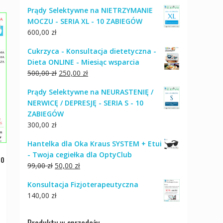
Prądy Selektywne na NIETRZYMANIE
MOCZU - SERIA XL - 10 ZABIEGÓW
600,00
zł
Cukrzyca - Konsultacja dietetyczna -
Dieta ONLINE - Miesiąc wsparcia
Pierwotna
Aktualna
500,00
zł
250,00
zł
cena
cena
Prądy Selektywne na NEURASTENIĘ /
wynosiła:
wynosi:
NERWICĘ / DEPRESJĘ - SERIA S - 10
500,00 zł.
250,00 zł.
ZABIEGÓW
300,00
zł
Hantelka dla Oka Kraus SYSTEM + Etui
- Twoja cegiełka dla OptyClub
do
Pierwotna
Aktualna
99,00
zł
50,00
zł
cena
cena
Konsultacja Fizjoterapeutyczna
wynosiła:
wynosi:
140,00
zł
99,00 zł.
50,00 zł.