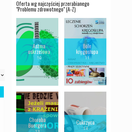
Oferta wg najczęściej przerabianego
"Problemu zdrowotnego" (A-Z)
Astma
Bóle
oskrzelowa
kręgosłupa
10
11
Choroba
Cukrzyca
Buergera
14
13