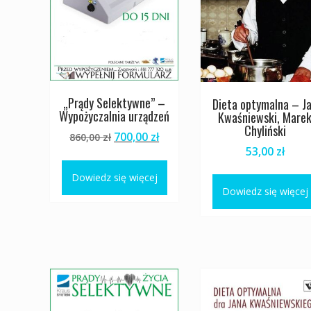
„Prądy Selektywne” –
Dieta optymalna – J
Wypożyczalnia urządzeń
Kwaśniewski, Mare
Chyliński
Pierwotna
Aktualna
700,00
zł
860,00
zł
53,00
zł
cena
cena
wynosiła:
wynosi:
Dowiedz się więcej
860,00 zł.
700,00 zł.
Dowiedz się więcej