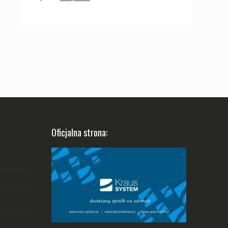
cena
cena
wynosiła:
wynosi:
750,00 zł.
600,00 zł.
Oficjalna strona: