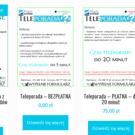
A!
 z
Teleporada – BEZPŁATNA
Teleporada – PŁATNA – 
ądów
20 minut
0,00
zł
75,00
zł
na
Aktualna
cena
Dowiedz się więcej
Dowiedz się więcej
:
wynosi: