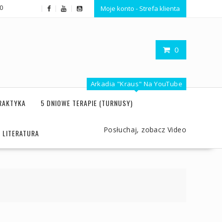
20
Moje konto - Strefa klienta
0
Arkadia "Kraus" Na YouTube
RAKTYKA
5 DNIOWE TERAPIE (TURNUSY)
Posłuchaj, zobacz Video
LITERATURA