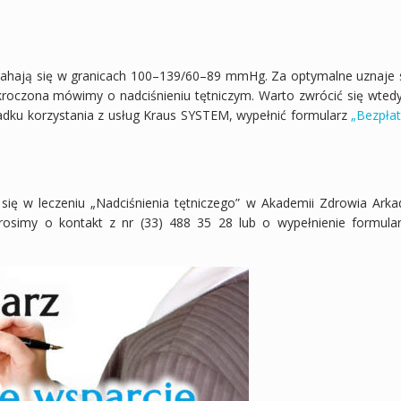
 wahają się w granicach 100–139/60–89 mmHg. Za optymalne uznaje 
kroczona mówimy o nadciśnieniu tętniczym. Warto zwrócić się wted
adku korzystania z usług Kraus SYSTEM, wypełnić formularz
„Bezpła
 się w leczeniu „Nadciśnienia tętniczego” w Akademii Zdrowia Arka
osimy o kontakt z nr (33) 488 35 28 lub o wypełnienie formula