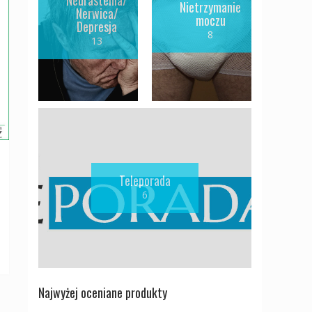
Nietrzymanie
Nerwica/
moczu
Depresja
8
13
Teleporada
6
Najwyżej oceniane produkty