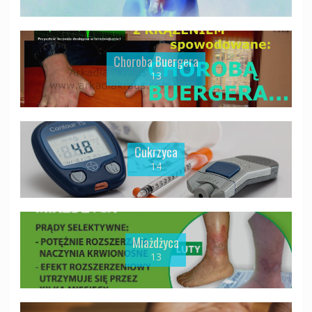
Choroba Buergera
13
Cukrzyca
14
Miażdżyca
13