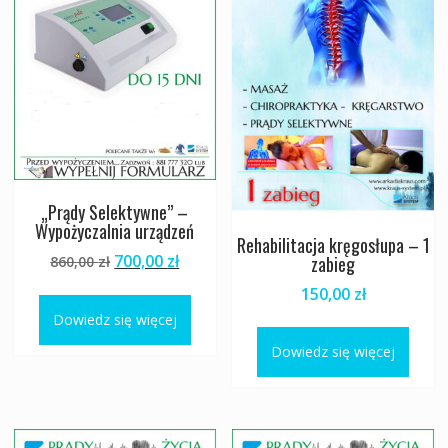
„Prądy Selektywne” –
Wypożyczalnia urządzeń
Rehabilitacja kręgosłupa – 1
Pierwotna
Aktualna
700,00
zł
zabieg
860,00
zł
cena
cena
150,00
zł
wynosiła:
wynosi:
Dowiedz się więcej
860,00 zł.
700,00 zł.
Dowiedz się więcej