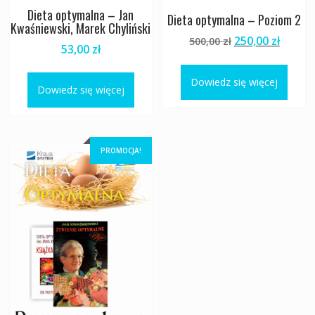
Dieta optymalna – Jan
Dieta optymalna – Poziom 2
Kwaśniewski, Marek Chyliński
Pierwotna
Aktua
250,00
zł
500,00
zł
53,00
zł
cena
cena
wynosiła:
wynosi
Dowiedz się więcej
500,00 zł.
250,00 
Dowiedz się więcej
PROMOCJA!