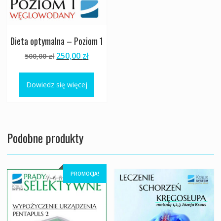
Dieta optymalna – Poziom 1
Pierwotna
Aktualna
250,00
zł
500,00
zł
cena
cena
wynosiła:
wynosi:
Dowiedz się więcej
500,00 zł.
250,00 zł.
Podobne produkty
PROMOCJA!