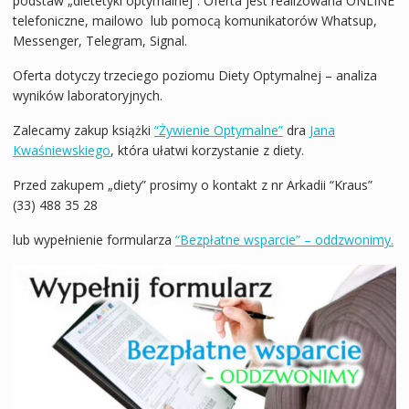
podstaw „dietetyki optymalnej”. Oferta jest realizowana ONLINE
telefoniczne, mailowo lub pomocą komunikatorów Whatsup,
Messenger, Telegram, Signal.
Oferta dotyczy trzeciego poziomu Diety Optymalnej – analiza
wyników laboratoryjnych.
Zalecamy zakup książki
“Żywienie Optymalne”
dra
Jana
Kwaśniewskiego
, która ułatwi korzystanie z diety.
Przed zakupem „diety” prosimy o kontakt z nr Arkadii “Kraus”
(33) 488 35 28
lub wypełnienie formularza
“Bezpłatne wsparcie” – oddzwonimy.