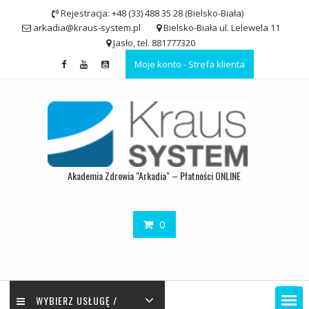
Skip
Rejestracja: +48 (33) 488 35 28 (Bielsko-Biała)
to
arkadia@kraus-system.pl
Bielsko-Biała ul. Lelewela 11
content
Jasło, tel. 881777320
Moje konto - Strefa klienta
Akademia Zdrowia "Arkadia" – Płatności ONLINE
0
WYBIERZ USŁUGĘ /