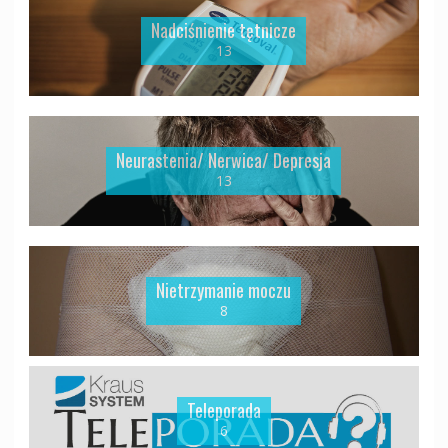
Nadciśnienie tętnicze
13
Neurastenia/ Nerwica/ Depresja
13
Nietrzymanie moczu
8
Teleporada
6