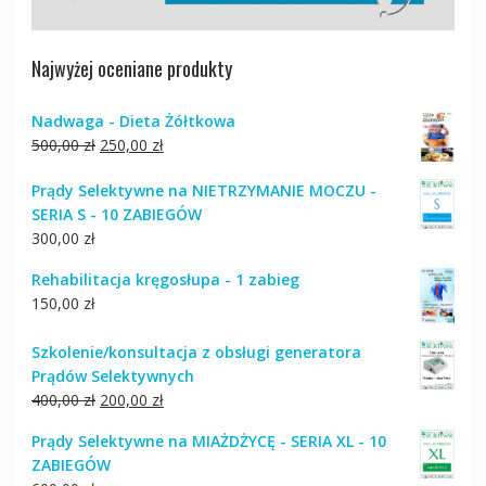
Najwyżej oceniane produkty
Nadwaga - Dieta Żółtkowa
Pierwotna
Aktualna
500,00
zł
250,00
zł
cena
cena
Prądy Selektywne na NIETRZYMANIE MOCZU -
wynosiła:
wynosi:
SERIA S - 10 ZABIEGÓW
500,00 zł.
250,00 zł.
300,00
zł
Rehabilitacja kręgosłupa - 1 zabieg
150,00
zł
Szkolenie/konsultacja z obsługi generatora
Prądów Selektywnych
Pierwotna
Aktualna
400,00
zł
200,00
zł
cena
cena
Prądy Selektywne na MIAŻDŻYCĘ - SERIA XL - 10
wynosiła:
wynosi:
ZABIEGÓW
400,00 zł.
200,00 zł.