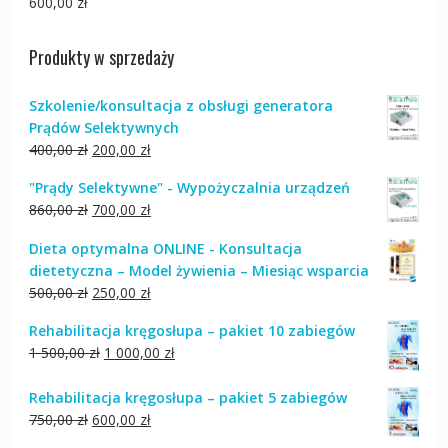
600,00
zł
Produkty w sprzedaży
Szkolenie/konsultacja z obsługi generatora
Prądów Selektywnych
Pierwotna
Aktualna
400,00
zł
200,00
zł
cena
cena
"Prądy Selektywne" - Wypożyczalnia urządzeń
wynosiła:
wynosi:
Pierwotna
Aktualna
860,00
zł
700,00
zł
400,00 zł.
200,00 zł.
cena
cena
Dieta optymalna ONLINE - Konsultacja
wynosiła:
wynosi:
dietetyczna – Model żywienia – Miesiąc wsparcia
860,00 zł.
700,00 zł.
Pierwotna
Aktualna
500,00
zł
250,00
zł
cena
cena
Rehabilitacja kręgosłupa – pakiet 10 zabiegów
wynosiła:
wynosi:
Pierwotna
Aktualna
1 500,00
zł
1 000,00
zł
500,00 zł.
250,00 zł.
cena
cena
wynosiła:
wynosi:
Rehabilitacja kręgosłupa – pakiet 5 zabiegów
1
1
Pierwotna
Aktualna
750,00
zł
600,00
zł
500,00 zł.
000,00 zł.
cena
cena