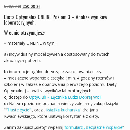
Pierwotna
Aktualna
500,00
zł
250,00
zł
cena
cena
D
ieta Optymalna
ONLINE Poziom 3 – Analiza wyników
wynosiła:
wynosi:
laboratoryjnych.
500,00 zł.
250,00 zł.
W cenie otrzymujesz:
– materiały ONLINE w tym :
a) indywidualny model żywienia dostosowany do twoich
aktualnych potrzeb,
b) informacje ogólne dotyczące zastosowania diety.
– miesięczne wsparcie dietetyka ( min. 4 godziny rozmów i
szkoleń) w zakresie opanowania pierwszego poziomu Diety
Optymalnej – analiza wyników laboratoryjnych.
c) dostęp do
OptyClub – Łącznika Ludzi Dobrej Woli
d) Na tym poziomie poznania wiedzy zalecamy zakup książki
“”
Tłuste życie”
, oraz „
Książkę kucharską
” dra Jana
Kwaśniewskiego, które ułatwią korzystanie z diety.
Zanim zakupisz „dietę” wypełnij
formularz „Bezpłatne wsparcie”