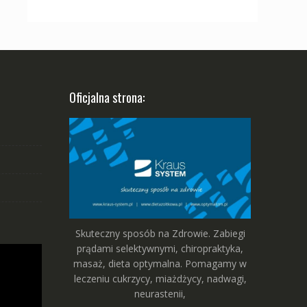
wynosiła:
wynosi:
750,00 zł.
600,00 zł.
Oficjalna strona:
Skuteczny sposób na Zdrowie. Zabiegi
prądami selektywnymi, chiropraktyka,
masaż, dieta optymalna. Pomagamy w
leczeniu cukrzycy, miażdżycy, nadwagi,
neurastenii,