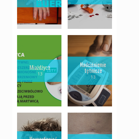
Nadciśnienie
Miażdżyca
tętnicze
13
13
Neurastenia/