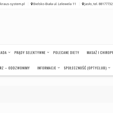
kraus-system.pl
Bielsko-Biała ul. Lelewela 11
Jasło, tel. 8817773
RADA
PRĄDY SELEKTYWNE
POLECANE DIETY
MASAŻ I CHIROP
ARZ – ODDZWONIMY
INFORMACJE
SPOŁECZNOŚĆ (OPTYCLUB)