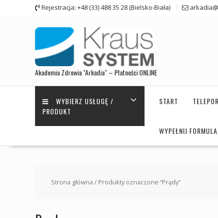
Skip
Rejestracja: +48 (33) 488 35 28 (Bielsko-Biała)
arkadia@
to
content
Akademia Zdrowia "Arkadia" – Płatności ONLINE
WYBIERZ USŁUGĘ /
START
TELEPO
PRODUKT
WYPEŁNIJ FORMUL
Strona główna
/ Produkty oznaczone “Prądy”