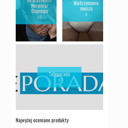
Nietrzymanie
Nerwica/
moczu
Depresja
8
13
Teleporada
6
Najwyżej oceniane produkty