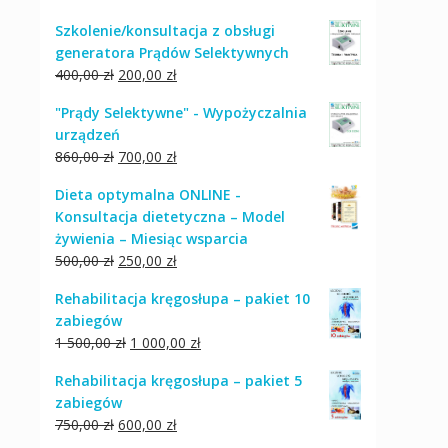
Szkolenie/konsultacja z obsługi
generatora Prądów Selektywnych
Pierwotna
Aktualna
400,00
zł
200,00
zł
cena
cena
"Prądy Selektywne" - Wypożyczalnia
wynosiła:
wynosi:
urządzeń
400,00 zł.
200,00 zł.
Pierwotna
Aktualna
860,00
zł
700,00
zł
cena
cena
Dieta optymalna ONLINE -
wynosiła:
wynosi:
Konsultacja dietetyczna – Model
860,00 zł.
700,00 zł.
żywienia – Miesiąc wsparcia
Pierwotna
Aktualna
500,00
zł
250,00
zł
cena
cena
Rehabilitacja kręgosłupa – pakiet 10
wynosiła:
wynosi:
zabiegów
500,00 zł.
250,00 zł.
Pierwotna
Aktualna
1 500,00
zł
1 000,00
zł
cena
cena
Rehabilitacja kręgosłupa – pakiet 5
wynosiła:
wynosi:
zabiegów
1
1
Pierwotna
Aktualna
750,00
zł
600,00
zł
500,00 zł.
000,00 zł.
cena
cena