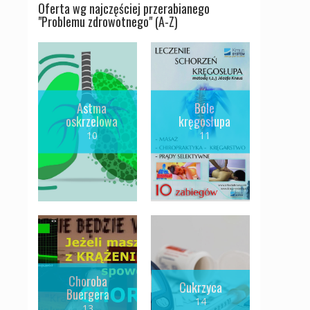
Oferta wg najczęściej przerabianego
"Problemu zdrowotnego" (A-Z)
Astma
Bóle
oskrzelowa
kręgosłupa
10
11
Choroba
Cukrzyca
Buergera
14
13