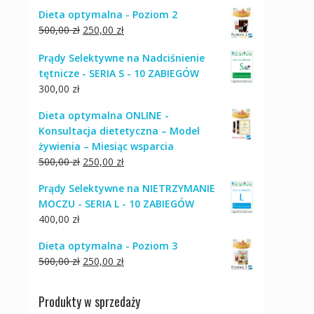
Dieta optymalna - Poziom 2
Pierwotna
Aktualna
500,00
zł
250,00
zł
cena
cena
Prądy Selektywne na Nadciśnienie
wynosiła:
wynosi:
tętnicze - SERIA S - 10 ZABIEGÓW
500,00 zł.
250,00 zł.
300,00
zł
Dieta optymalna ONLINE -
Konsultacja dietetyczna – Model
żywienia – Miesiąc wsparcia
Pierwotna
Aktualna
500,00
zł
250,00
zł
cena
cena
Prądy Selektywne na NIETRZYMANIE
wynosiła:
wynosi:
MOCZU - SERIA L - 10 ZABIEGÓW
500,00 zł.
250,00 zł.
400,00
zł
Dieta optymalna - Poziom 3
Pierwotna
Aktualna
500,00
zł
250,00
zł
cena
cena
wynosiła:
wynosi:
Produkty w sprzedaży
500,00 zł.
250,00 zł.