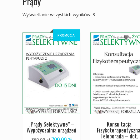
Prądy
Wyświetlanie wszystkich wyników: 3
PROMOCJA!
„Prądy Selektywne” –
Konsultacja
Wypożyczalnia urządzeń
Fizykoterapeutyczna
Teleporada – dot.
Pierwotna
Aktualna
700,00
zł
860,00
zł