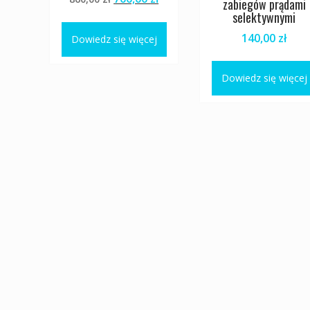
zabiegów prądami
cena
cena
selektywnymi
wynosiła:
wynosi:
140,00
zł
Dowiedz się więcej
860,00 zł.
700,00 zł.
Dowiedz się więcej