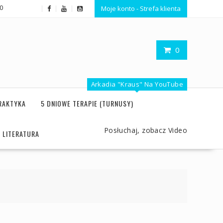
20
Moje konto - Strefa klienta
0
Arkadia "Kraus" Na YouTube
RAKTYKA
5 DNIOWE TERAPIE (TURNUSY)
Posłuchaj, zobacz Video
LITERATURA